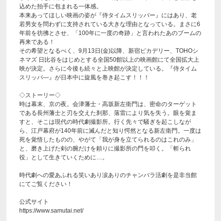
込めた拍手に包まれる一体感。
本来あってほしい映画の姿が『侍タイムスリッパー』にはあり、老
若男女を問わずに支持されている大きな理由となっている。まさに6
年前を彷彿とさせ、「100年に一度の奇跡」と言われたあのブームの
再来である！
その希望となるべく、9月13日(金)以降、新宿ピカデリー、TOHOシ
ネマズ 日比谷をはじめとする全国50館以上の映画館にて全国拡大上
映が決定。さらに今後も続々と上映館が決定している。『侍タイム
スリッパ―』が日本中に旋風を巻き起こす！！！
◇ストーリー◇
時は幕末、京の夜。会津藩士・高坂新左衛門は、密命のターゲット
である長州藩士と刃を交えた刹那、落雷により気を失う。眼を覚ま
すと、そこは現代の時代劇撮影所。行く先々で騒ぎを起こしなが
ら、江戸幕府が140年前に滅んだと知り愕然となる新左衛門。一度は
死を覚悟したものの、やがて「我が身を立てられるのはこれのみ」
と、磨き上げた剣の腕だけを頼りに撮影所の門を叩く。「斬られ
役」として生きていくために…。
時代劇への愛あふれる笑いあり涙ありのチャンバラ活劇を是非当館
にてご覧ください！
公式サイト
https://www.samutai.net/