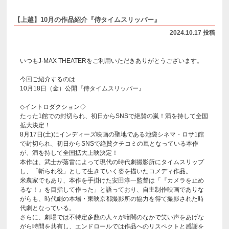
【上越】10月の作品紹介『侍タイムスリッパー』
2024.10.17 投稿
いつもJ-MAX THEATERをご利用いただきありがとうございます。
今回ご紹介するのは
10月18日（金）公開『侍タイムスリッパー』
◇イントロダクション◇
たった1館での封切られ、初日からSNSで絶賛の嵐！満を持して全国
拡大決定！
8月17日(土)にインディーズ映画の聖地である池袋シネマ・ロサ1館
で封切られ、初日からSNSで絶賛クチコミの嵐となっている本作
が、満を持して全国拡大上映決定！
本作は、武士が落雷によって現代の時代劇撮影所にタイムスリップ
し、「斬られ役」として生きていく姿を描いたコメディ作品。
米農家でもあり、本作を手掛けた安田淳一監督は「『カメラを止め
るな！』を目指して作った」と語っており、自主制作映画でありな
がらも、時代劇の本場・東映京都撮影所の協力を得て撮影された時
代劇となっている。
さらに、劇場では不特定多数の人々が暗闇のなかで笑い声をあげな
がら時間を共有し、エンドロールでは作品へのリスペクトと感謝を