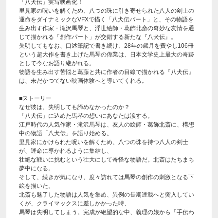
「八犬伝」実写映画化！
里見家の呪いを解くため、八つの珠に引き寄せられた八人の剣士の
運命をダイナミックなVFXで描く「八犬伝パート」と、その物語を
生み出す作家・滝沢馬琴と、浮世絵師・葛飾北斎の奇妙な友情を通
じて描かれる「創作パート」が交錯する新たな『八犬伝』。
失明してもなお、口述筆記で書き続け、28年の歳月を費やし106冊
という超大作を書き上げた馬琴の偉業は、日本文学史上最大の奇跡
として今なお語り継がれる。
物語を生み出す苦悩と葛藤と共に作者の目線で描かれる『八犬伝』
は、未だかつてない映画体験へと導いてくれる。
■ストーリー
なぜ彼は、失明しても諦めなかったのか？
「八犬伝」に込めた馬琴の想いにあなたは涙する。
江戸時代の人気作家・滝沢馬琴は、友人の絵師・葛飾北斎に、構想
中の物語「八犬伝」を語り始める。
里見家にかけられた呪いを解くため、八つの珠を持つ八人の剣士
が、運命に導かれるように集結し、
壮絶な戦いに挑むという壮大にして奇怪な物語だ。北斎はたちまち
夢中になる。
そして、続きが気になり、度々訪れては馬琴の創作の刺激となる下
絵を描いた。
北斎も魅了した物語は人気を集め、異例の長期連載へと突入してい
くが、クライマックスに差しかかった時、
馬琴は失明してしまう。完成が絶望的な中、義理の娘から「手伝わ