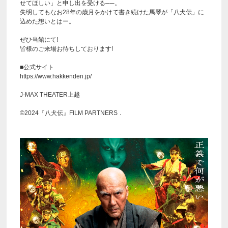
せてほしい」と申し出を受ける──。
失明してもなお28年の歳月をかけて書き続けた馬琴が「八犬伝」に
込めた想いとはー。
ぜひ当館にて!
皆様のご来場お待ちしております!
■公式サイト
https://www.hakkenden.jp/
J-MAX THEATER上越
©2024『八犬伝』FILM PARTNERS．