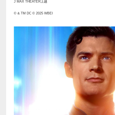
J MAX THEATER上越
© & TM DC © 2025 WBEI