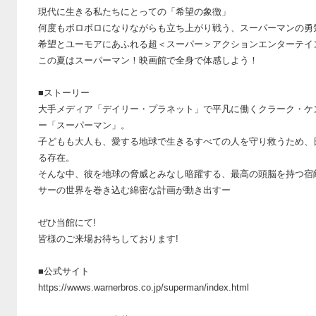
現代に生きる私たちにとっての「希望の象徴」
何度もボロボロになりながらも立ち上がり戦う、スーパーマンの勇
希望とユーモアにあふれる超＜スーパー＞アクションエンターテイ
この夏はスーパーマン！映画館で全身で体感しよう！
■ストーリー
大手メディア「デイリー・プラネット」で平凡に働くクラーク・ケ
ー「スーパーマン」。
子どもも大人も、愛する地球で生きるすべての人を守り救うため、
る存在。
そんな中、彼を地球の脅威とみなし暗躍する、最高の頭脳を持つ宿
サーの世界を巻き込む綿密な計画が動き出すー
ぜひ当館にて!
皆様のご来場お待ちしております!
■公式サイト
https://wwws.warnerbros.co.jp/superman/index.html