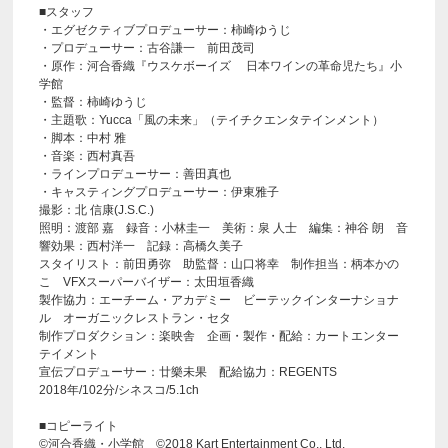
■スタッフ
・エグゼクティブプロデューサー：柿崎ゆうじ
・プロデューサー：古谷謙一 前田茂司
・原作：河合香織『ウスケボーイズ 日本ワインの革命児たち』小
学館
・監督：柿崎ゆうじ
・主題歌：Yucca「風の未来」（テイチクエンタテインメント）
・脚本：中村 雅
・音楽：西村真吾
・ラインプロデューサー：善田真也
・キャスティングプロデューサー：伊東雅子
撮影：北 信康(J.S.C.)
照明：渡部 嘉 録音：小林圭一 美術：泉 人士 編集：神谷 朗 音
響効果：西村洋一 記録：高橋久美子
スタイリスト：前田勇弥 助監督：山口将幸 制作担当：柄本かの
こ VFXスーパーバイザー：太田垣香織
製作協力：エーチーム・アカデミー ビーテックインターナショナ
ル オーガニックレストラン・セタ
制作プロダクション：楽映舎 企画・製作・配給：カートエンター
テイメント
宣伝プロデューサー：廿樂未果 配給協力：REGENTS
2018年/102分/シネスコ/5.1ch
■コピーライト
©河合香織・小学館 ©2018 Kart Entertainment Co., Ltd.