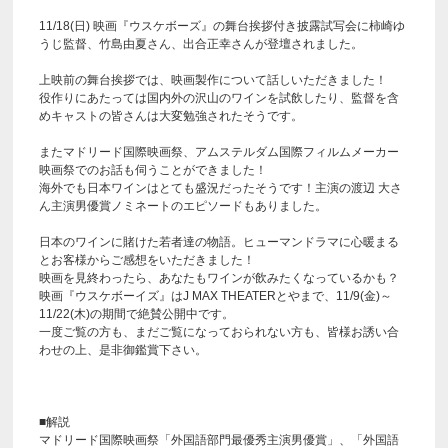
11/18(日) 映画『ウスケボーズ』の舞台挨拶付き披露試写会に柿崎ゆ
うじ監督、竹島由夏さん、出合正幸さんが登壇されました。
上映前の舞台挨拶では、映画製作について話しいただきました！
役作りにあたっては国内外の沢山のワインを試飲したり、監督を含
めキャストの皆さんは大変勉強されたそうです。
またマドリード国際映画祭、アムステルダム国際フィルムメーカー
映画祭でのお話も伺うことができました！
海外でも日本ワインはとても盛況だったそうです！主演の渡辺 大さ
ん主演男優賞ノミネートのエピソードもありました。
日本のワインに賭けた若者達の物語。ヒューマンドラマに心暖まる
とお客様からご感想をいただきました！
映画を見終わったら、あなたもワインが飲みたくなっているかも？
映画『ウスケボーイズ』はJ MAX THEATERとやまで、11/9(金)～
11/22(木)の期間で絶賛公開中です。
一度ご覧の方も、まだご覧になっておられない方も、皆様お誘い合
わせの上、是非御鑑賞下さい。
■解説
マドリード国際映画祭「外国語部門最優秀主演男優賞」、「外国語