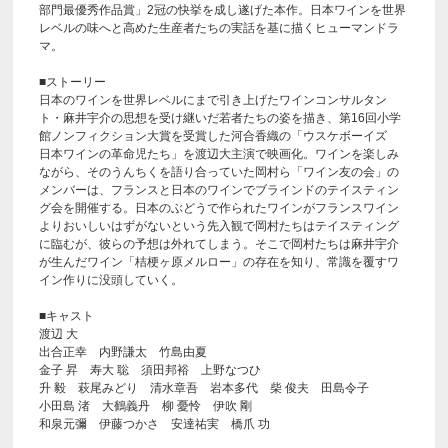
部門最優秀作品賞」2冠の快挙を成し遂げた本作。日本ワインを世界
レベルの味へと高めた生産者たちの実話を基に描くヒューマンドラ
マ。
■ストーリー
日本のワインを世界レベルにまで引き上げたワインコンサルタン
ト・麻井宇介の思想を受け継いだ若者たちの姿を描き、第16回小学
館ノンフィクション大賞を受賞した河合香織の「ウスケボーイズ
日本ワインの革命児たち」を渡辺大主演で映画化。ワインを楽しみ
ながら、そのうんちくを語り合っていた岡村ら「ワイン友の会」の
メンバーは、フランスと日本のワインでブラインドのテイスティン
グ会を開催する。日本のぶどうで作られたワインがフランスワイン
よりおいしいはずがないという先入観で岡村たちはテイスティング
に臨むが、彼らの予想は外れてしまう。そこで岡村たちは麻井宇介
が生んだワイン「桔梗ヶ原メルロー」の存在を知り、常識を覆すワ
イン作りに没頭していく。
■キャスト
渡辺 大
出合正幸 内野謙太 竹島由夏
金子 昇 寿大 聡 須田邦裕 上野なつひ
升 毅 萩尾みどり 清水章吾 岩本多代 柴 俊夫 田島令子
小田島 渚 大鶴義丹 柳 憂怜 伊吹 剛
和泉元彌 伊藤つかさ 安達祐実 橋爪 功