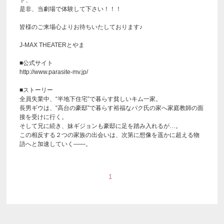
ト、
是非、当劇場で体験して下さい！！！
皆様のご来場心よりお待ちいたしております♪
J-MAX THEATERとやま
■公式サイト
http://www.parasite-mv.jp/
■ストーリー
全員失業中、“半地下住宅”で暮らす貧しいキム一家。
長男ギウは、“高台の豪邸”で暮らす裕福なパク氏の家へ家庭教師の面
接を受けに行く。
そして兄に続き、妹ギジョンも豪邸に足を踏み入れるが…。
この相反する２つの家族の出会いは、次第に想像を遥かに超える物
語へと加速していく――。
1