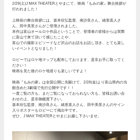
2/29(土)J MAX THEATERとやまにて、映画『もみの家』舞台挨拶が
行われました！
上映前の舞台挨拶には、坂本欣弘監督、南沙良さん、緒形直人さ
ん、田中美里さんがご登壇されました。
本作は富山オールロケ作品ということで、登壇者の皆様からは実際
に富山で来て頂いて感じたことや、
富山での撮影エピソードなど沢山のお話をお話し頂き、とても楽し
いイベントとなりました！
ロビーではロケ地マップも配布しております、是非お手に取ってく
ださい！
映画を見た後のロケ地巡りも楽しいですよ！
映画『もみの家』は全国公開に先駆けて、2/28(金)より富山県内の当
館含めた3劇場で先行公開中です！！
一度ご覧の方も、まだご覧になっておられない方も、皆様お誘い合
わせの上、是非御鑑賞下さい。
坂本欣弘監督、南沙良さん、緒形直人さん、田中美里さんのサイン
入りポスターもロビーにて掲出中です。
ぜひ、J MAX THEATERとやまにお越し下さいませ。