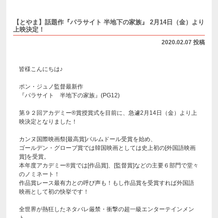
【とやま】話題作『パラサイト 半地下の家族』 2月14日（金）より
上映決定！
2020.02.07 投稿
皆様こんにちは♪
ポン・ジュノ監督最新作
『パラサイト 半地下の家族』(PG12)
第９２回アカデミー®賞授賞式を目前に、急遽2月14日（金）より上
映決定となりました！
カンヌ国際映画祭[最高賞]パルムドール受賞を始め、
ゴールデン・グローブ賞では韓国映画としては史上初の[外国語映画
賞]を受賞。
本年度アカデミー®賞では[作品賞]、[監督賞]などの主要６部門で堂々
のノミネート！
作品賞レース最有力との呼び声も！もし作品賞を受賞すれば外国語
映画として初の快挙です！
全世界が熱狂したネタバレ厳禁・衝撃の超一級エンターテインメン