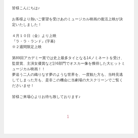
皆様こんにちは♪
お客様より熱いご要望を受けあのミュージカル映画の復活上映が決
定いたしました！
４月１０日（金）より上映
『ラ・ラ・ランド』(字幕)
※２週間限定上映
第89回アカデミー賞では史上最多タイとなる14ノミネートを受け、
監督賞、主演女優賞など計6部門でオスカー像を獲得した大ヒットミ
ュージカル映画！！
夢追う二人の織りなす夢のような世界を、一度観た方も、当時見逃
してしまった方も、是非この機会に当劇場の大スクリーンでご覧く
ださいませ！
皆様ご来場心よりお待ち致しております♪
1