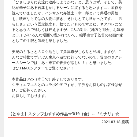
「ひさしぶりに友達に連絡しようかな」と、思うはず。そして、美
紀が華子にある言葉をかけるシーンに涙すると思います…。原作を
読んでいましたが、ハンサムな弁護士・幸一郎という共通の男性
を、映画ならではの人物に描き、それもとても良かったです。「男
らしさ」という固定観念も、捨てたいものですよね。ネタバレにな
ると思うので詳しくは控えますが、2人の対比（地方と都会、お嬢様
とOL）がいろんな場面で描かれていて、岨手由貴子監督の映画作家
としての手腕と気概も感じました。
美紀のふるさとのロケ地として魚津市がちらりと登場しますが、こ
んなご時世でずいぶん東京へ遊びに行ってないので、冒頭のタクシ
ーのシーンでは「あ～東京の夜景が恋しい！」と思いました。
ぜひJ MAXシアターでご覧ください！
本作品は3/25（昨日で）終了しております。
シティエフエムとのコラボ企画ですが、半券をお持ちのお客様はぜ
ひ、ご応募ください。
お待ちしております。
【とやま】スタッフおすすめ作品☆3/19（金）～『ミナリ』☆
2021.03.18 投稿