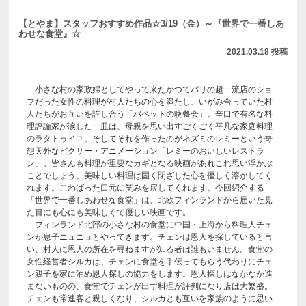
【とやま】スタッフおすすめ作品☆3/19（金）～『世界で一番しあ
わせな食堂』☆
2021.03.18 投稿
小さな村の家政婦としてやって来たかつてパリの超一流店のショ
フだった女性の料理が村人たちの心を満たし、いがみ合っていた村
人たちがお互いを許し合う「バベットの晩餐会」。辛口で有名な料
理評論家が涙した一皿は、母親を思い出すごくごく平凡な家庭料理
のラタトゥイユ。そしてそれを作ったのがネズミのレミーという奇
想天外なピクサー・アニメーション「レミーのおいしいレストラ
ン」。皆さんも料理が重要なカギとなる映画があれこれ思い浮かぶ
ことでしょう。美味しい料理は固く閉ざした心を優しく溶かしてく
れます。こわばった口元に笑みを戻してくれます。今回紹介する
「世界で一番しあわせな食堂」は、北欧フィンランドから届いた見
た目にも心にも美味しくて優しい映画です。
フィンランド北部の小さな村の食堂に中国・上海から料理人チェ
ンが息子ニュニョとやってきます。チェンは恩人を探していると言
い、村人に恩人の所在を尋ねますが知る者は誰もいません。食堂の
女性経営者シルカは、チェンに食堂を手伝ってもらう代わりにチェ
ン親子を家に泊め恩人探しの協力をします。恩人探しはなかなか進
まないものの、食堂でチェンが出す料理が評判になり店は大繁盛。
チェンも常連客と親しくなり、シルカとも互いを家族のように思い