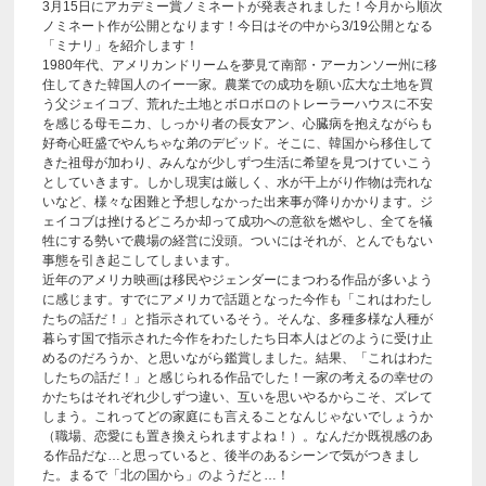
3月15日にアカデミー賞ノミネートが発表されました！今月から順次
ノミネート作が公開となります！今日はその中から3/19公開となる
「ミナリ」を紹介します！
1980年代、アメリカンドリームを夢見て南部・アーカンソー州に移
住してきた韓国人のイー一家。農業での成功を願い広大な土地を買
う父ジェイコブ、荒れた土地とボロボロのトレーラーハウスに不安
を感じる母モニカ、しっかり者の長女アン、心臓病を抱えながらも
好奇心旺盛でやんちゃな弟のデビッド。そこに、韓国から移住して
きた祖母が加わり、みんなが少しずつ生活に希望を見つけていこう
としていきます。しかし現実は厳しく、水が干上がり作物は売れな
いなど、様々な困難と予想しなかった出来事が降りかかります。ジ
ェイコブは挫けるどころか却って成功への意欲を燃やし、全てを犠
牲にする勢いで農場の経営に没頭。ついにはそれが、とんでもない
事態を引き起こしてしまいます。
近年のアメリカ映画は移民やジェンダーにまつわる作品が多いよう
に感じます。すでにアメリカで話題となった今作も「これはわたし
たちの話だ！」と指示されているそう。そんな、多種多様な人種が
暮らす国で指示された今作をわたしたち日本人はどのように受け止
めるのだろうか、と思いながら鑑賞しました。結果、「これはわた
したちの話だ！」と感じられる作品でした！一家の考えるの幸せの
かたちはそれぞれ少しずつ違い、互いを思いやるからこそ、ズレて
しまう。これってどの家庭にも言えることなんじゃないでしょうか
（職場、恋愛にも置き換えられますよね！）。なんだか既視感のあ
る作品だな…と思っていると、後半のあるシーンで気がつきまし
た。まるで「北の国から」のようだと…！