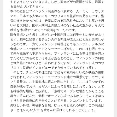
やるようになっていきます。しかし観光ビザの期限が迫り、帰国す
る日が近づいてきます。
本作の監督はフィンランド映画界を代表する一人、ミカ・カウリス
マキ。日本でも人気のアキ・カウリスマキ監督のお兄さんです。監
督の描きたかったのは、分断に揺れる現代社会においてお互いを思
いやる大切さ。国や人間同士の隔たりのない社会の豊かさ。そんな
希望を“料理”にこめてこの映画を作ったのです。
医食同源という考えに根ざした中国料理には何千年もの歴史があり
ます。劇中に登場するチェンの作る料理がほんとにどれも美味しそ
うなのです。一方でフィンランド料理はとてもシンプル。シルカの
食堂のメニューはポテトとソーセージばかり。これにはお店にやっ
て来た観光客も不満たらたら。フィンランドには食事は空腹を満た
すためだけのものという考えがあるとのこと。フィンランドの料理
と食文化についてひどい言われようですが、フィンランド人のカウ
リスマキ監督がインタビューでそう仰っているのです（笑）。
そして、チェンの料理に負けず劣らず素晴らしいのが映画の撮影
が行われたフィンランド・ラップランド地方の風景です。カウリス
マキ監督はここを撮影地に選んだ理由として、「ここは手つかずの
自然が残っており、まだ人々によって台無しにされていない、とて
も神秘的な場所」と説明し、「素朴でオープンな場所だからここを
舞台に選んだんだ。素朴でオープンな場であるからこそ人々はゆっ
くりと自分自身に向き合うことができる」とコメントしています。
美味しい料理、神秘的な自然、ゆっくりと流れる時間。この映画は
きっと“おいしい人生”を皆さんに届けてくれることでしょう。