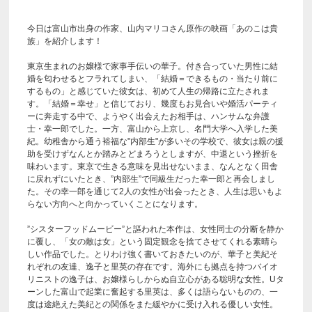
今日は富山市出身の作家、山内マリコさん原作の映画「あのこは貴
族」を紹介します！
東京生まれのお嬢様で家事手伝いの華子。付き合っていた男性に結
婚を匂わせるとフラれてしまい、「結婚＝できるもの・当たり前に
するもの」と感じていた彼女は、初めて人生の帰路に立たされま
す。「結婚＝幸せ」と信じており、幾度もお見合いや婚活パーティ
ーに奔走する中で、ようやく出会えたお相手は、ハンサムな弁護
士・幸一郎でした。一方、富山から上京し、名門大学へ入学した美
紀。幼稚舎から通う裕福な"内部生"が多いその学校で、彼女は親の援
助を受けずなんとか踏みとどまろうとしますが、中退という挫折を
味わいます。東京で生きる意味を見出せないまま、なんとなく田舎
に戻れずにいたとき、”内部生”で同級生だった幸一郎と再会しまし
た。その幸一郎を通じて2人の女性が出会ったとき、人生は思いもよ
らない方向へと向かっていくことになります。
”シスターフッドムービー”と謳われた本作は、女性同士の分断を静か
に覆し、「女の敵は女」という固定観念を捨てさせてくれる素晴ら
しい作品でした。とりわけ強く書いておきたいのが、華子と美紀そ
れぞれの友達、逸子と里英の存在です。海外にも拠点を持つバイオ
リニストの逸子は、お嬢様らしからぬ自立心がある聡明な女性。Uタ
ーンした富山で起業に奮起する里英は、多くは語らないものの、一
度は途絶えた美紀との関係をまた緩やかに受け入れる優しい女性。