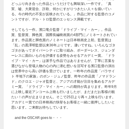
どっぷり向き合った作品というだけでも興味深い一作です。「真
実、嘘、大衆迎合、詐欺、何かにすがりつきたい人々を描いてい
る。今の時代の不安が反映されている。」作品に対する監督のコメ
ントですが、デル・トロ監督のエッセンス満載です。
そしてもう一作。濱口竜介監督「ドライブ・マイ・カー」。作品
賞、監督賞、脚色賞、国際長編映画賞の4部門にノミネートされてい
ます。作品賞と脚色賞のノミネートは日本映画史上初。監督賞は
「乱」の黒澤明監督以来36年ぶりです。凄いですね。いろんなゴタ
ゴタがあってダイバーシティに取り組み、ボーダーレス、ジェンダ
ーレスに面白いものを評価する姿勢をみせるアカデミー賞。「ドラ
イブ・マイ・カー」は派手な作品ではありませんが、丁寧に言葉を
選びながら登場人物の心の内に潜む想いを活写する濱口監督の演出
は世界中から高い評価を受けています。一昨年の作品賞「パラサイ
ト 半地下の家族」のポン・ジュノ監督、昨年の作品賞「ノマドラン
ド」のクロエ・ジャオ監督と、アジアの才能が注目を集めるアカデ
ミー賞。「ドライブ・マイ・カー」への期待が高まります。昨年9月
に上映し最近アンコール上映も行いましたが、まだまだお客様の観
たい！の声が止まりません。そこで25日より再々上映を行います。
アカデミー賞での日本映画の快挙をお客様と一緒に後押ししたいと
思います。ご来館お待ちしています。
and the OSCAR goes to・・・