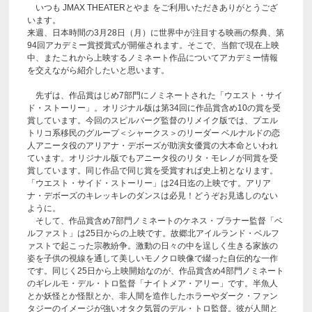
いつも JMAX THEATERとやま をご利用いただきありがとうござ
います。
来週、日本時間の3月28日（月）に世界中が注目する映画の祭典、第
94回アカデミー賞授賞式が開催されます。そこで、当館で現在上映
中、またこれから上映するノミネート作品についてアカデミー情報
を交えながら紹介したいと思います。
先ずは、作品賞はじめ7部門にノミネートされた「ウエスト・サイ
ド・ストーリー」。オリジナル版は第34回に作品賞含め10の賞を受
賞しています。今回のスピルバーグ監督のリメイク版では、プエル
トリコ系移民のグループ＜シャークス＞のリーダー ベルナルドの恋
人アニータ役のアリアナ・デボーズが助演女優賞の大本命といわれ
ています。オリジナル版でもアニータ役のリタ・モレノが同賞を受
賞しています。同じ作品で同じ賞を受賞すれば史上初となります。
「ウエスト・サイド・ストーリー」は24日迄の上映です。アリア
ナ・デボーズのキレッキレのダンスは必見！どうぞお見逃しのない
ように。
そして、作品賞含め7部門ノミネートのケネス・ブラナー監督「ベ
ルファスト」は25日からの上映です。故郷北アイルランド・ベルフ
ァストで起こった宗教紛争。激動の日々の中を逞しく生きる家族の
姿を子供の視線を通して美しいモノクロ映像で綴った自伝的な一作
です。同じく25日から上映開始なのが、作品賞含め4部門ノミネート
のギレルモ・デル・トロ監督「ナイトメア・アリー」です。半魚人
とか妖怪とか怪獣とか、非人間を造作したホラーやダーク・ファン
タジーのイメージが強いオタク気質のデル・トロ監督。彼が人間と