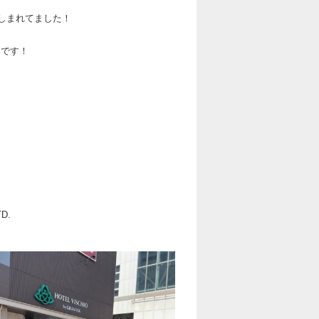
しまれてました！
開です！
TD.