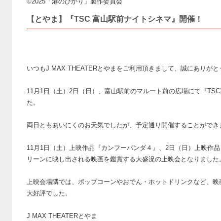
©2025「港のひかり」製作委員会
【とやま】『TSC 富山駅前ナイトシネマ』開催！
いつもJ MAX THEATERとやまをご利用頂きまして、誠にありが
11月1日（土）2日（日）、富山駅前のマルート前の広場にて『TS
た。
両日ともあいにくのお天気でしたが、予定通り開催することができ
11月1日（土）上映作品『カンフーパンダ４』、2日（日）上映作
リーンに映し出される映画を鑑賞する大盛況の上映会となりました
上映会場隣では、ポップコーンやおでん・ホットドリンクなど、映
大好評でした。
J MAX THEATERとやま