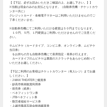
【【下記、必ずお読みいただきご確認の上、お越し下さい。】】
※当館は現金のみのお支払となります。（自動券売機・チケットカウ
ンター共に）
クレジットカード・各種電子マネーはご利用いただけませんのでご
了承くださいませ。
※自動券売機にてご利用いただける硬貨は５０円までとなります。
１０円、５円、１円硬貨はご利用いただけませんのでご注意くだ
さい。
※ムビチケ（カードタイプ、コンビニ券、オンライン券、ムビチケ
当日券）
をお持ちの方も自動券売機にて座席指定・発券が行えます。
カードタイプのムビチケは裏面のスクラッチをあらかじめ削って
いただきお越しください。
【下記ご利用のお客様はチケットカウンター（有人レジ）までお越
しください。】
・J-MAX THEATERご鑑賞券
・妙高市映画観賞利用券
・前売券（紙券）
・ベネフィットワン券
・JTBベネフィット券
・勤労者福祉サービス券
・上越市職員互助会映画鑑賞券