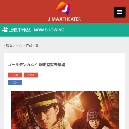
上映中作品
NOW SHOWING
総合ホーム
作品一覧
ゴールデンカムイ 網走監獄襲撃編
上 越
とやま
2D