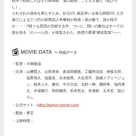
戦争で戦死したはずの新撰組「鬼の副長」こと土方歳三（舘ひろ
し）。
それぞれの使命を果たすため、杉元VS. 鶴見率いる第七師団VS. 土方
歳三による三つ巴の刺青囚人争奪戦が勃発！誰が敵で、誰が味方
か・・・⁉様々な思惑が交錯する中、ついに、闘いの舞台はすべての
謎を知る「のっぺら坊」が収監された、鉄壁の要塞“網走監獄”へ―。
MOVIE DATA
〜 作品データ
・監督：片桐健滋
・出演：山﨑賢人、山田杏奈、眞栄田郷敦、工藤阿須加、栁俊太郎、
塩野瑛久、稲葉友、矢本悠馬、大谷亮平、高橋メアリージュ
ン、桜井ユキ、勝矢、中川大志、北村一輝、國村隼、池内博
之、木場勝己、和田聰宏、杉本哲太、井浦新、玉木宏、舘ひ
ろし
・公式サイト：
https://kamuy-movie.com/
・配給：東宝
・上映時間：