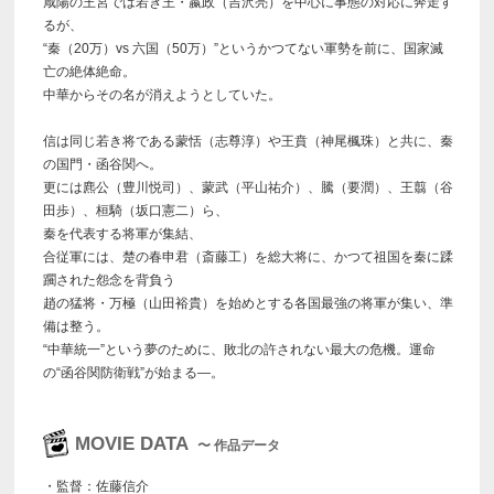
咸陽の王宮では若き王・嬴政（吉沢亮）を中心に事態の対応に奔走す
るが、
“秦（20万）vs 六国（50万）”というかつてない軍勢を前に、国家滅
亡の絶体絶命。
中華からその名が消えようとしていた。
信は同じ若き将である蒙恬（志尊淳）や王賁（神尾楓珠）と共に、秦
の国門・函谷関へ。
更には麃公（豊川悦司）、蒙武（平山祐介）、騰（要潤）、王翦（谷
田歩）、桓騎（坂口憲二）ら、
秦を代表する将軍が集結、
合従軍には、楚の春申君（斎藤工）を総大将に、かつて祖国を秦に蹂
躙された怨念を背負う
趙の猛将・万極（山田裕貴）を始めとする各国最強の将軍が集い、準
備は整う。
“中華統一”という夢のために、敗北の許されない最大の危機。運命
の“函谷関防衛戦”が始まる―。
MOVIE DATA
〜 作品データ
・監督：佐藤信介