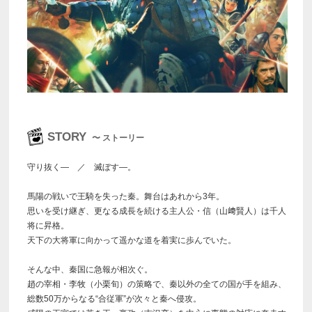
STORY
〜 ストーリー
守り抜く― ／ 滅ぼす―。
馬陽の戦いで王騎を失った秦。舞台はあれから3年。
思いを受け継ぎ、更なる成長を続ける主人公・信（山﨑賢人）は千人
将に昇格。
天下の大将軍に向かって遥かな道を着実に歩んでいた。
そんな中、秦国に急報が相次ぐ。
趙の宰相・李牧（小栗旬）の策略で、秦以外の全ての国が手を組み、
総数50万からなる“合従軍”が次々と秦へ侵攻。