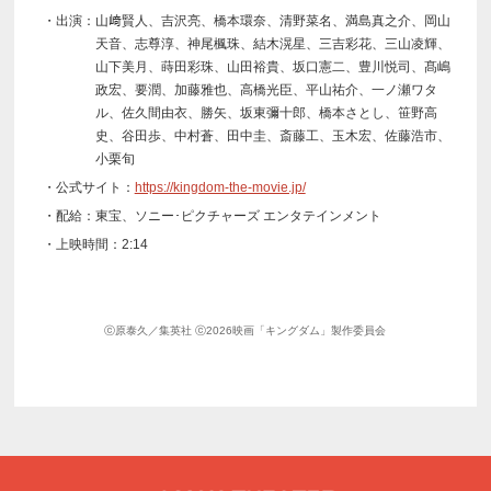
・出演：山﨑賢人、吉沢亮、橋本環奈、清野菜名、満島真之介、岡山
天音、志尊淳、神尾楓珠、結木滉星、三吉彩花、三山凌輝、
山下美月、蒔田彩珠、山田裕貴、坂口憲二、豊川悦司、髙嶋
政宏、要潤、加藤雅也、高橋光臣、平山祐介、一ノ瀬ワタ
ル、佐久間由衣、勝矢、坂東彌十郎、橋本さとし、笹野高
史、谷田歩、中村蒼、田中圭、斎藤工、玉木宏、佐藤浩市、
小栗旬
・公式サイト：
https://kingdom-the-movie.jp/
・配給：東宝、ソニー･ピクチャーズ エンタテインメント
・上映時間：2:14
ⓒ原泰久／集英社 ⓒ2026映画「キングダム」製作委員会