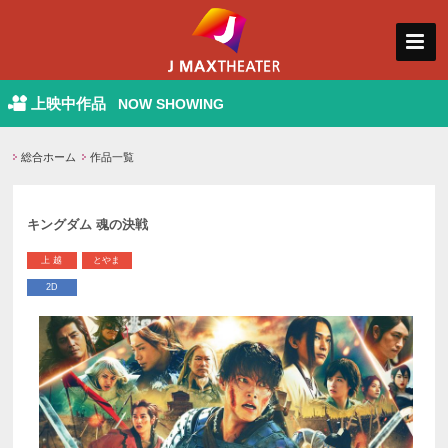
上映中作品
NOW SHOWING
総合ホーム
作品一覧
キングダム 魂の決戦
上 越
とやま
2D