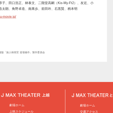
、田口浩正、林泰文、二階堂高嗣（Kis-My-Ft2）、友近、小
浩太朗、角野卓造、南果歩、前田吟、石黒賢、柄本明
u-movie.jp/
6劇場版「旅人検視官 道場修作」製作委員会
劇場ホーム
劇場ホーム
上映スケジュール
交通アクセス