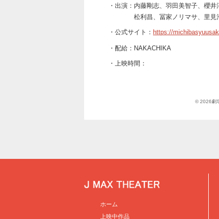
・出演：内藤剛志、羽田美智子、櫻井淳子
松利昌、冨家ノリマサ、里見
・公式サイト：
https://michibasyuusak
・配給：NAKACHIKA
・上映時間：
© 202
ホーム
上映中作品