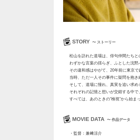
STORY
〜 ストーリー
松山を訪れた道場は、俳句仲間たちと
わずかな言葉の揺らぎ、ふとした沈黙
その違和感はやがて、20年前に東京
当時、ただ一人その事件に疑問を抱き
そして、道場に憧れ、真実を追い求め
それぞれの記憶と想いが交錯する中で
すべては、あのときの“検視”から始ま
MOVIE DATA
〜 作品データ
・監督：兼﨑涼介