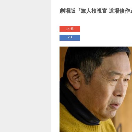
劇場版『旅人検視官 道場修作
上 越
2D