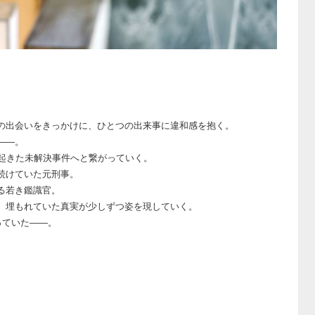
の出会いをきっかけに、ひとつの出来事に違和感を抱く。
――。
で起きた未解決事件へと繋がっていく。
続けていた元刑事。
る若き鑑識官。
、埋もれていた真実が少しずつ姿を現していく。
っていた――。