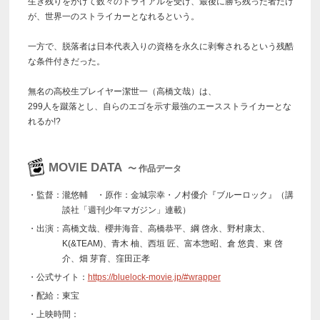
生き残りをかけて数々のトライアルを受け、最後に勝ち残った者だけ
が、世界一のストライカーとなれるという。
一方で、脱落者は日本代表入りの資格を永久に剥奪されるという残酷
な条件付きだった。
無名の高校生プレイヤー潔世一（高橋文哉）は、
299人を蹴落とし、自らのエゴを示す最強のエースストライカーとな
れるか!?
MOVIE DATA
〜 作品データ
・監督：瀧悠輔 ・原作：金城宗幸・ノ村優介『ブルーロック』（講
談社「週刊少年マガジン」連載）
・出演：高橋文哉、櫻井海音、高橋恭平、綱 啓永、野村康太、
K(&TEAM)、青木 柚、西垣 匠、富本惣昭、倉 悠貴、東 啓
介、畑 芽育、窪田正孝
・公式サイト：
https://bluelock-movie.jp/#wrapper
・配給：東宝
・上映時間：