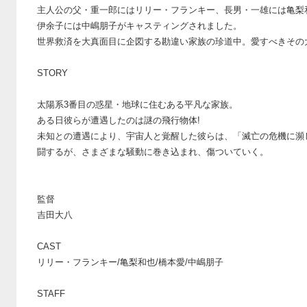
主人公の父・重一郎にはリリー・フランキー、長男・一雄には亀梨
伊余子には中嶋朋子がキャスティングされました。
世界救済を大真面目に企図する勘違い家族の珍道中。愛すべきその
STORY
太陽系3番目の惑星・地球に住むある平凡な家族。
ある日彼らが遭遇したのは謎の飛行物体!
未知との遭遇により、宇宙人と覚醒した彼らは、「滅亡の危機に瀕
闘するが、さまざまな騒動に巻き込まれ、傷ついていく。
監督
吉田大八
CAST
リリー・フランキー/亀梨和也/橋本愛/中嶋朋子
STAFF