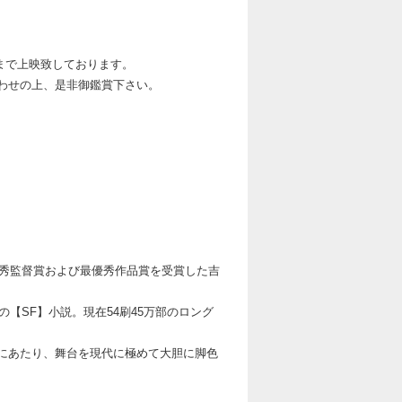
金）まで上映致しております。
わせの上、是非御鑑賞下さい。
優秀監督賞および最優秀作品賞を受賞した吉
【SF】小説。現在54刷45万部のロング
にあたり、舞台を現代に極めて大胆に脚色