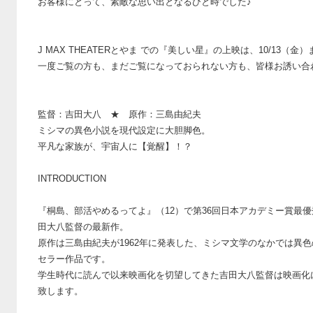
お客様にとって、素敵な思い出となるひと時でした♪
J MAX THEATERとやま での『美しい星』の上映は、10/13（
一度ご覧の方も、まだご覧になっておられない方も、皆様お誘い合
監督：吉田大八 ★ 原作：三島由紀夫
ミシマの異色小説を現代設定に大胆脚色。
平凡な家族が、宇宙人に【覚醒】！？
INTRODUCTION
『桐島、部活やめるってよ』（12）で第36回日本アカデミー賞最
田大八監督の最新作。
原作は三島由紀夫が1962年に発表した、ミシマ文学のなかでは異色の
セラー作品です。
学生時代に読んで以来映画化を切望してきた吉田大八監督は映画化
致します。