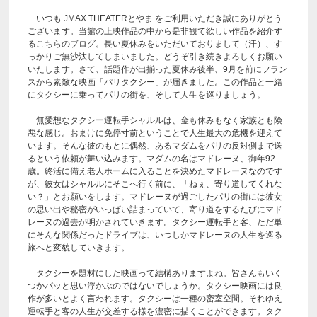
いつも JMAX THEATERとやま をご利用いただき誠にありがとう
ございます。当館の上映作品の中から是非観て欲しい作品を紹介す
るこちらのブログ。長い夏休みをいただいておりまして（汗）、す
っかりご無沙汰してしまいました。どうぞ引き続きよろしくお願い
いたします。さて、話題作が出揃った夏休み後半、9月を前にフラン
スから素敵な映画「パリタクシー」が届きました。この作品と一緒
にタクシーに乗ってパリの街を、そして人生を巡りましょう。
無愛想なタクシー運転手シャルルは、金も休みもなく家族とも険
悪な感じ。おまけに免停寸前ということで人生最大の危機を迎えて
います。そんな彼のもとに偶然、あるマダムをパリの反対側まで送
るという依頼が舞い込みます。マダムの名はマドレーヌ、御年92
歳。終活に備え老人ホームに入ることを決めたマドレーヌなのです
が、彼女はシャルルにそこへ行く前に、「ねぇ、寄り道してくれな
い？」とお願いをします。マドレーヌが過ごしたパリの街には彼女
の思い出や秘密がいっぱい詰まっていて、寄り道をするたびにマド
レーヌの過去が明かされていきます。タクシー運転手と客、ただ単
にそんな関係だったドライブは、いつしかマドレーヌの人生を巡る
旅へと変貌していきます。
タクシーを題材にした映画って結構ありますよね。皆さんもいく
つかパッと思い浮かぶのではないでしょうか。タクシー映画には良
作が多いとよく言われます。タクシーは一種の密室空間。それゆえ
運転手と客の人生が交差する様を濃密に描くことができます。タク