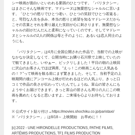
シー映画が面白いといわれる要因のひとつです。「パリタクシー」
はまさにそんな映画です。マドレーヌは無愛想なシャルルに言いま
す。「ひとつの怒りでひとつ老い、ひとつの笑顔でひとつ若返る」
と。苛烈な人生を歩み、本当の怒りと絶望を知るマドレーヌだから
こその言葉とそれを乗り越えた笑顔が心に刺さります。無愛想なシ
ャルルの顔がだんだんと柔和になっていくのです。そしてマドレー
ヌとシャルルの2人の関係は母と子のように、あるいは恋人同士のよ
うにも。
「パリタクシー」は4月に全国公開された作品で、当館での上映が
なかなか決定しなくて、公開当時にお隣り石川県で上映していたの
で観てきました。いやぁー、ビックリしました！平日の朝の上映回
に沢山のお客さんでほぼ満席。“えっ！この映画こんなに人気ある
の！？”って映画を観る前にまず驚きました。そして、当初予定の上
映期間の後にアンコール上映が行われるほどの人気ぶり。きっと口
コミで作品の良さが伝わっていたんでしょうね。富山の皆さんにも
ようやくお届けできます。きっと富山の皆さんも周りの人にこの映
画を薦めたくなると思いますよ。ご来場を心よりお待ちしておりま
す。
※ 公式サイト貼り付け→https://movies.shochiku.co.jp/paristaxi/
※「パリタクシー」」は8/18～ 上映開始 お早めに！！
[c] 2022 - UNE HIRONDELLE PRODUCTIONS, PATHE FILMS,
ARTÉMIS PRODUCTIONS, TF1 FILMS PRODUCTION