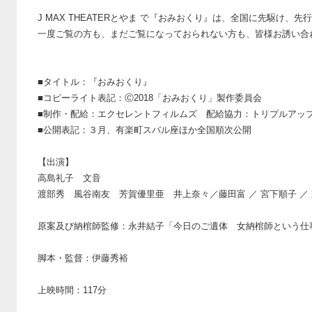
J MAX THEATERとやま で『おみおくり』は、全国に先駆け、
一度ご覧の方も、まだご覧になっておられない方も、皆様お誘い合
■タイトル：『おみおくり』
■コピーライト表記：Ⓒ2018「おみおくり」製作委員会
■制作・配給：エクセレントフィルムズ 配給協力：トリプルアッ
■公開表記：３月、有楽町スバル座ほか全国順次公開
【出演】
高島礼子 文音
渡部秀 風谷南友 芳賀優里亜 井上奈々／藤田富 ／ 宮下順子 ／
原案及び納棺師監修：永井結子「今日のご遺体 女納棺師という仕
脚本・監督：伊藤秀裕
上映時間：117分