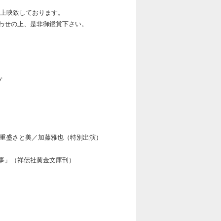
先行上映致しております。
わせの上、是非御鑑賞下さい。
プ
 重盛さと美／加藤雅也（特別出演）
事」（祥伝社黄金文庫刊）