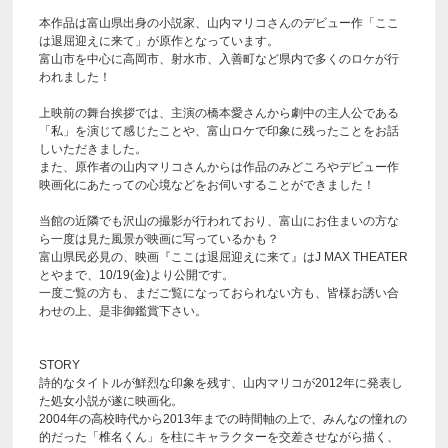
本作品は富山県出身の小説家、山内マリコさんのデビュー作「ここ
は退屈迎えに来て」が原作となっています。
富山市を中心に高岡市、射水市、入善町など県内で多くのロケが行
われました！
上映前の舞台挨拶では、主演の橋本愛さんから劇中の主人公である
「私」を演じて感じたことや、富山ロケで印象に残ったことをお話
しいただきました。
また、原作者の山内マリコさんからは作品のみどころやデビュー作
映画化にあたっての心境などをお伺いすることができました！
当館の近隣でも沢山の撮影が行われており、富山にお住まいの方な
ら一度は見た風景が映画に写っているかも？
富山県民必見の、映画『ここは退屈迎えに来て』はJ MAX THEATER
とやまで、10/19(金)より公開です。
一度ご覧の方も、まだご覧になっておられない方も、皆様お誘い合
わせの上、是非御鑑賞下さい。
STORY
詩的なタイトルが鮮烈な印象を残す、山内マリコが2012年に発表し
た処女小説が遂に映画化。
2004年の高校時代から2013年までの時間軸の上で、みんなの憧れの
的だった「椎名くん」を柱にキャラクターを交差させながら描く、