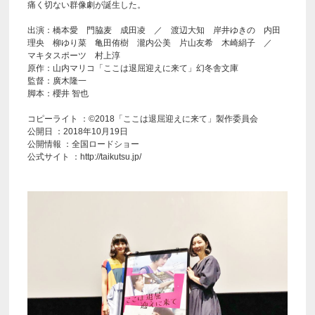
痛く切ない群像劇が誕生した。
出演：橋本愛 門脇麦 成田凌 ／ 渡辺大知 岸井ゆきの 内田
理央 柳ゆり菜 亀田侑樹 瀧内公美 片山友希 木崎絹子 ／
マキタスポーツ 村上淳
原作：山内マリコ「ここは退屈迎えに来て」幻冬舎文庫
監督：廣木隆一
脚本：櫻井 智也
コピーライト ：©2018「ここは退屈迎えに来て」製作委員会
公開日 ：2018年10月19日
公開情報 ：全国ロードショー
公式サイト ：http://taikutsu.jp/