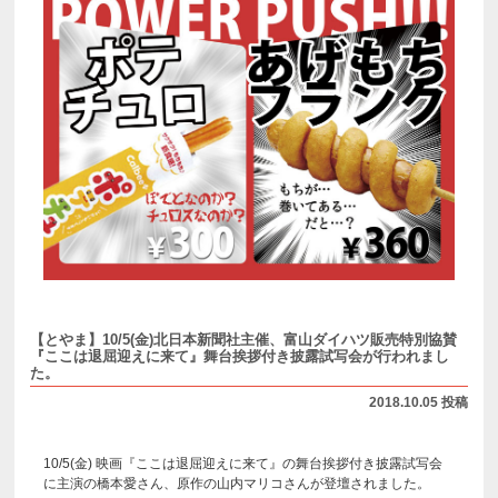
【とやま】10/5(金)北日本新聞社主催、富山ダイハツ販売特別協賛
『ここは退屈迎えに来て』舞台挨拶付き披露試写会が行われまし
た。
2018.10.05 投稿
10/5(金) 映画『ここは退屈迎えに来て』の舞台挨拶付き披露試写会
に主演の橋本愛さん、原作の山内マリコさんが登壇されました。